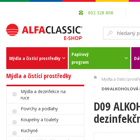
602 328 808
Papírový
Mýdla a čistící prostředky
Dá
program
Mýdla a čistící prostředky
Mýdla a čistící prost
D09 ALKOHOLOVÁ D
Mýdla a dezinfekce na
ruce
D09 ALKOH
Povrchy a podlahy
dezinfekč
Koupelny a toalety
Kuchyně