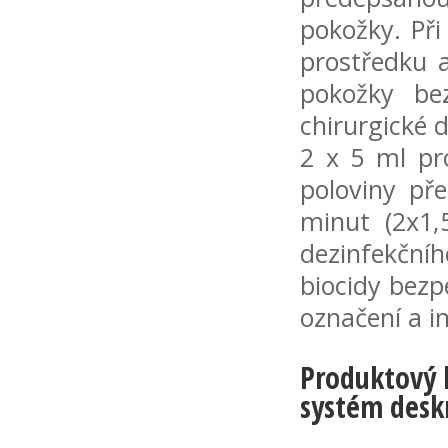
pokožky. Při
prostředku 
pokožky be
chirurgické 
2 x 5 ml pr
poloviny př
minut (2x1,
dezinfekční
biocidy bez
označení a i
Produktový l
systém desk