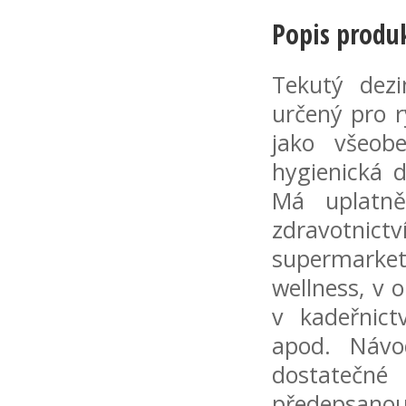
Popis produ
Tekutý dezi
určený pro r
jako všeob
hygienická d
Má uplatně
zdravotnict
supermarke
wellness, v 
v kadeřnictv
apod. Návo
dostatečn
předepsano