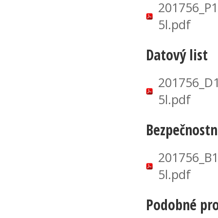
201756_P
5l.pdf
Datový list
201756_D
5l.pdf
Bezpečnostní
201756_B
5l.pdf
Podobné pr