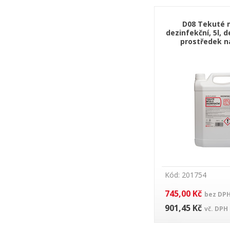
D08 Tekuté 
dezinfekční, 5l, 
prostředek n
Kód: 201754
745,00 Kč
bez DP
901,45 Kč
vč. DPH