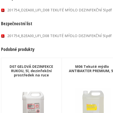
201754_D2EA00_UFI_D08 TEKUTÉ MÝDLO DEZINFEKČNÍ 5l.pdf
Bezpečnostní list
201754_B2EA00_UFI_D08 TEKUTÉ MÝDLO DEZINFEKČNÍ 5l.pdf
Podobné produkty
D07 GELOVÁ DEZINFEKCE
M06 Tekuté mýdlo
RUKOU, 5l, dezinfekční
ANTIBAKTER PREMIUM, 5
prostředek na ruce