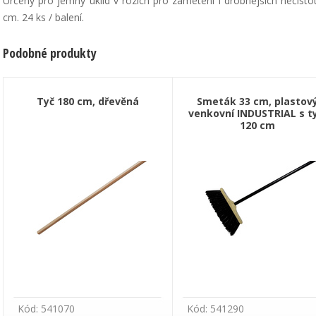
Určený pro jemný úklid v rozích pro zametení i drobnějších nečisto
cm. 24 ks / balení.
Podobné produkty
Tyč 180 cm, dřevěná
Smeták 33 cm, plastov
venkovní INDUSTRIAL s ty
120 cm
Kód: 541070
Kód: 541290