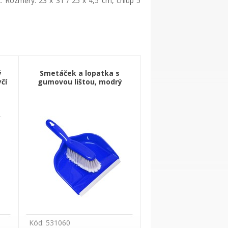
t. Rozměry: 23 x 31 / 25 x 4,5 cm, chlup 5
ý
Smetáček a lopatka s
čí
gumovou lištou, modrý
Kód: 531060