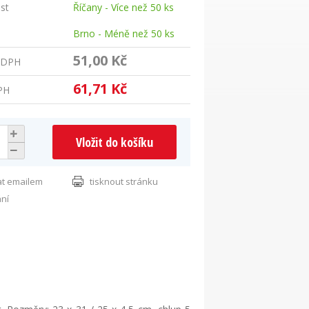
st
Říčany - Více než 50 ks
Brno - Méně než 50 ks
51,00 Kč
 DPH
61,71 Kč
PH
Vložit do košíku
at emailem
tisknout stránku
ání