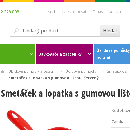
02 328 808
Úvod
Jak nakupovat
O nás
Kontakt
Úklidové pomůcky
Dávkovače a zásobníky
ostatní
Úklidové pomůcky a ostatní
Úklidové pomůcky
Smetáčky, sme
Smetáček a lopatka s gumovou lištou, červený
Smetáček a lopatka s gumovou lišt
Kód zboží
Záruka