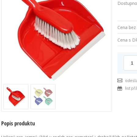
Dostupno
Cena bez
Cena s D
odesl
list př
Popis produktu