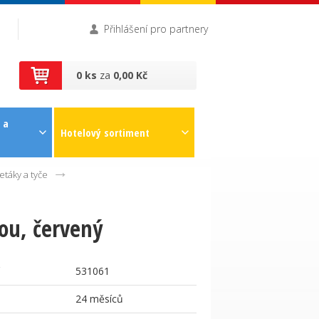
Přihlášení pro partnery
0 ks
za
0,00 Kč
 a
Hotelový sortiment
táky a tyče
ou, červený
531061
24 měsíců