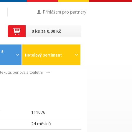
Přihlášení pro partnery
0 ks
za
0,00 Kč
 a
Hotelový sortiment
tekutá, pěnová a toaletní
111076
24 měsíců