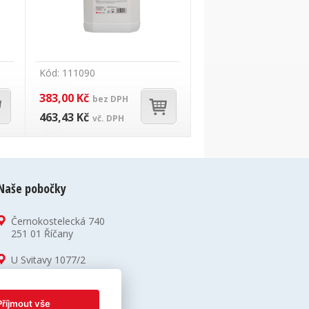
Kód: 111090
383,00 Kč
bez DPH
463,43 Kč
vč. DPH
Naše pobočky
Černokostelecká 740
251 01 Říčany
U Svitavy 1077/2
618 00 Brno
Příjmout vše