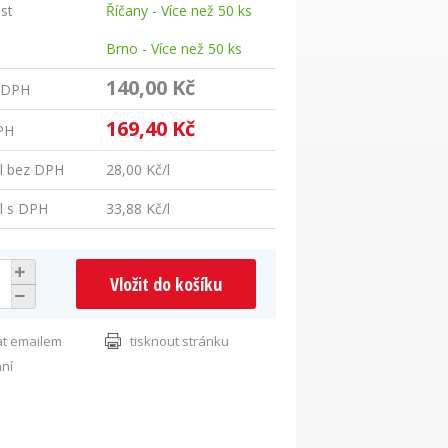
st
Říčany - Více než 50 ks
Brno - Více než 50 ks
140,00 Kč
 DPH
169,40 Kč
PH
l bez DPH
28,00 Kč/l
l s DPH
33,88 Kč/l
Vložit do košíku
at emailem
tisknout stránku
ání