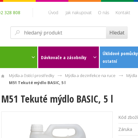
02 328 808
Úvod
Jak nakupovat
O nás
Kontakt
Úklidové pomůcky
Dávkovače a zásobníky
ostatní
Mýdla a čistící prostředky
Mýdla a dezinfekce na ruce
Mýdla 
M51 Tekuté mýdlo BASIC, 5 l
M51 Tekuté mýdlo BASIC, 5 l
Kód zboží
Záruka