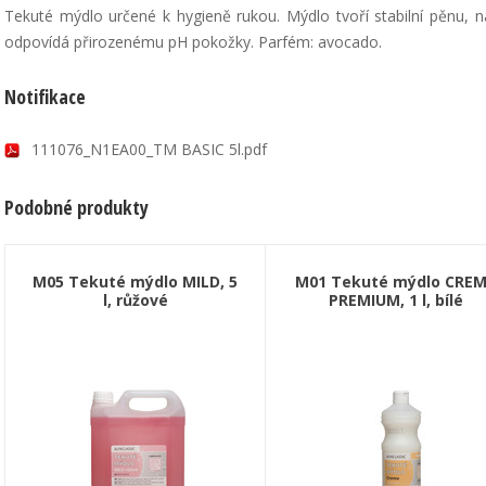
Tekuté mýdlo určené k hygieně rukou. Mýdlo tvoří stabilní pěnu
odpovídá přirozenému pH pokožky. Parfém: avocado.
Notifikace
111076_N1EA00_TM BASIC 5l.pdf
Podobné produkty
M05 Tekuté mýdlo MILD, 5
M01 Tekuté mýdlo CRE
l, růžové
PREMIUM, 1 l, bílé