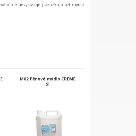
, nadměrně nevysušuje pokožku a pH mýdla
ME
M02 Pěnové mýdlo CREME
5l