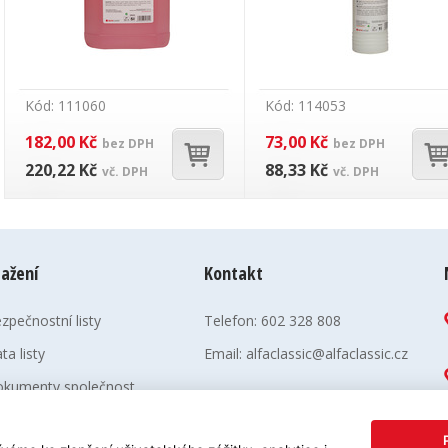
Kód: 111060
Kód: 114053
182,00 Kč
73,00 Kč
bez DPH
bez DPH
220,22 Kč
88,33 Kč
vč. DPH
vč. DPH
tažení
Kontakt
zpečnostní listy
Telefon:
602 328 808
ta listy
Email:
alfaclassic@alfaclassic.cz
kumenty společnost
gienické plány