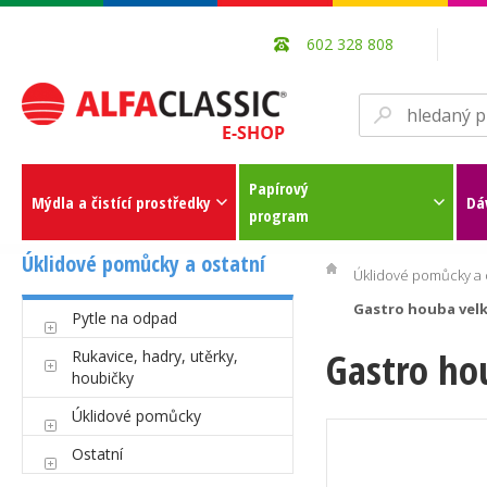
602 328 808
Papírový
Mýdla a čistící prostředky
Dá
program
Úklidové pomůcky a ostatní
Úklidové pomůcky a 
Gastro houba velká
Pytle na odpad
Gastro hou
Rukavice, hadry, utěrky,
houbičky
Úklidové pomůcky
Ostatní