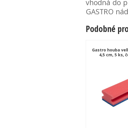
vhodná do pr
GASTRO nád
Podobné pr
Gastro houba velk
4,5 cm, 5 ks, 