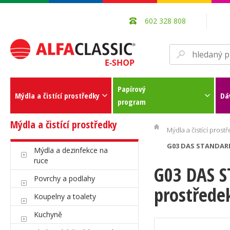
602 328 808
Papírový
Mýdla a čistící prostředky
Dá
program
Mýdla a čistící prostředky
Mýdla a čistící prost
G03 DAS STANDARD 
Mýdla a dezinfekce na
ruce
G03 DAS S
Povrchy a podlahy
prostřede
Koupelny a toalety
Kuchyně