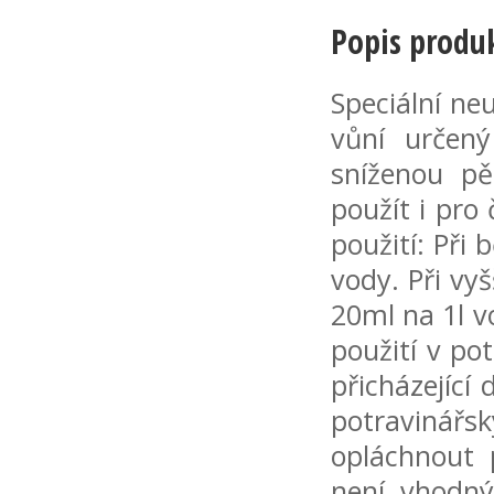
Popis produ
Speciální neu
vůní určen
sníženou pěn
použít i pro
použití: Při
vody. Při vyš
20ml na 1l vo
použití v po
přicházející
potravinářs
opláchnout 
není vhodný