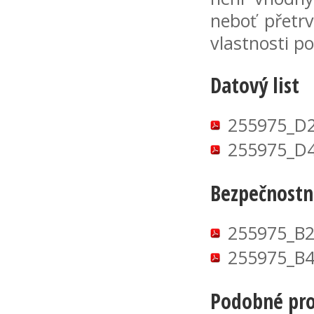
neboť přetrv
vlastnosti p
Datový list
255975_D2
255975_D4
Bezpečnostní
255975_B2
255975_B4
Podobné pr